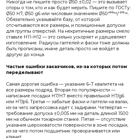
Никогда не пишите просто Ø50 ±0,02 — это вызывает
споры о том, кто и как будет мерить. Пишите по ГОСТу:
Ø50 H7, Ø50 g6 или числовым значением Ø50⁺⁰’⁰³⁹/⁻⁰’⁰¹⁶.
Обязательно указывайте базу, от которой
отсчитываются все размеры, и позиционные допуски
для группы отверстий. На некритичные размеры смело
ставьте H11–H12 — это сильно ускоряет и удешевляет
изготовление. Радиусы галтелей и фаски тоже должны
быть прописаны, иначе деталь просто не войдёт в
другую до конца.
Частые ошибки заказчиков, из-за которых потом
переделывают
Самая дорогая ошибка — указание 6–7 квалитета на
все размеры подряд. Вторая по популярности —
написание посадки H7/H7 вместо правильной H7/g6
или H7/p6. Третья — забытые фаски и галтели на валах,
из-за чего запрессовка идёт с задирами. Четвёртая —
требование допуска ±0,005 мм на деталь длиной 1500
мм на обычном токарном станке. Пятая — отсутствие
указания шероховатости поверхности в зоне посадки,
из-за чего потом подшипник проворачивается или
клинит.