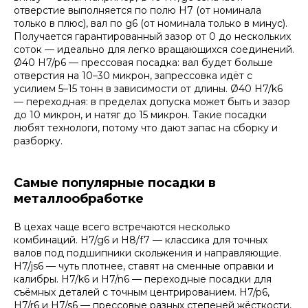
отверстие выполняется по полю H7 (от номинала
только в плюс), вал по g6 (от номинала только в минус).
Получается гарантированный зазор от 0 до нескольких
соток — идеально для легко вращающихся соединений.
Ø40 H7/p6 — прессовая посадка: вал будет больше
отверстия на 10–30 микрон, запрессовка идёт с
усилием 5–15 тонн в зависимости от длины. Ø40 H7/k6
— переходная: в пределах допуска может быть и зазор
до 10 микрон, и натяг до 15 микрон. Такие посадки
любят технологи, потому что дают запас на сборку и
разборку.
Самые популярные посадки в
металлообработке
В цехах чаще всего встречаются несколько
комбинаций. H7/g6 и H8/f7 — классика для точных
валов под подшипники скольжения и направляющие.
H7/js6 — чуть плотнее, ставят на сменные оправки и
калибры. H7/k6 и H7/n6 — переходные посадки для
съёмных деталей с точным центрированием. H7/p6,
H7/r6 и H7/s6 — прессовые разных степеней жёсткости,